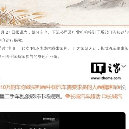
，据财联社 5 月 27 日报说念，部分车企、下流公司及行业机构接到干系部门
内容进行探究。
"注册 — 转卖"闭环造成的乖张家具。IT 之家忽闪到，长城汽车董事长魏
成三四千家商家参与的灰色产业链。