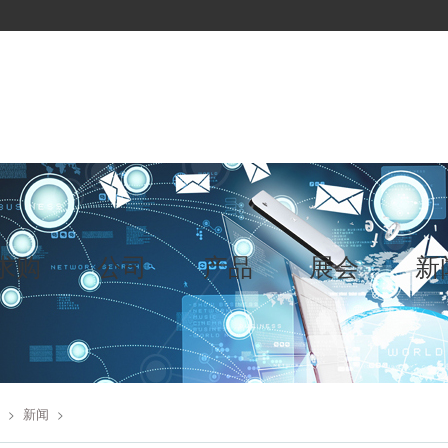
求购
公司
产品
展会
新
新闻
>
>