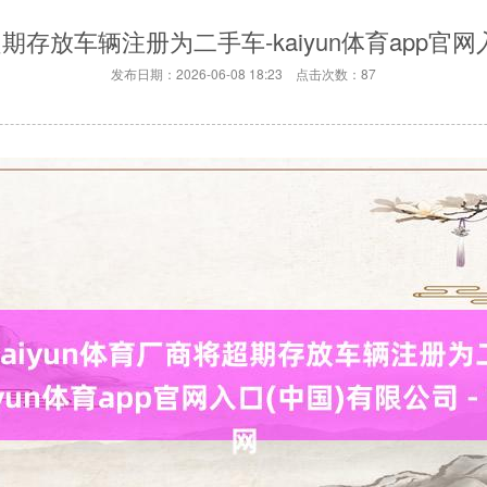
超期存放车辆注册为二手车-kaiyun体育app官网
发布日期：2026-06-08 18:23 点击次数：87