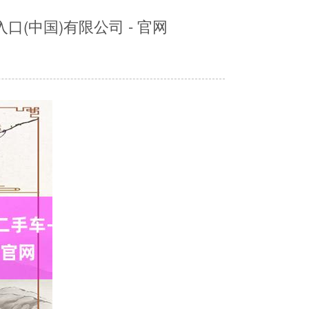
入口(中国)有限公司 - 官网