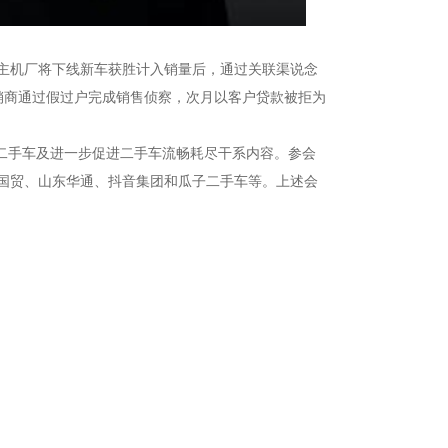
主机厂将下线新车获胜计入销量后，通过关联渠说念
经销商通过假过户完成销售侦察，次月以客户贷款被拒为
公里二手车及进一步促进二手车流畅耗尽干系内容。参会
国贸、山东华通、抖音集团和瓜子二手车等。上述会